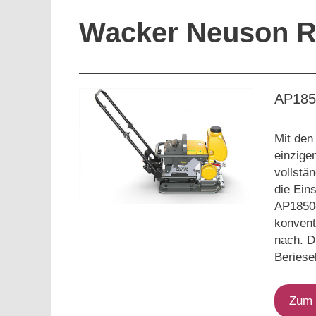
Wacker Neuson Rü
AP185
Mit den
einzige
vollstän
die Eins
AP1850e
konvent
nach. D
Beriesel
Zum 