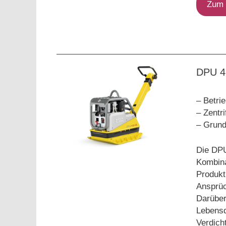
Zum 
DPU 4
– Betri
– Zentri
– Grund
Die DPU
Kombina
Produkti
Ansprüc
Darüber
Lebensd
Verdich