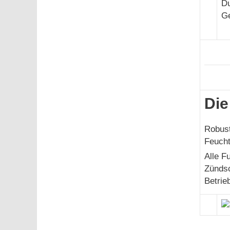
Du
Ge
Die
Robust
Feucht
Alle F
Zündsc
Betrie