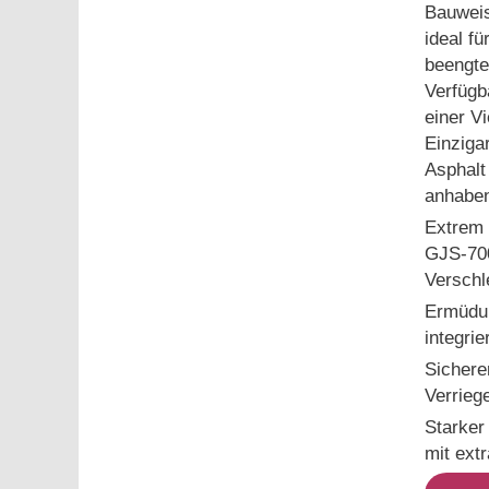
Bauweis
ideal f
beengte
Verfügb
einer Vi
Einzigar
Asphalt
anhabe
Extrem 
GJS-700
Verschl
Ermüdun
integrie
Sichere
Verrieg
Starker
mit extr