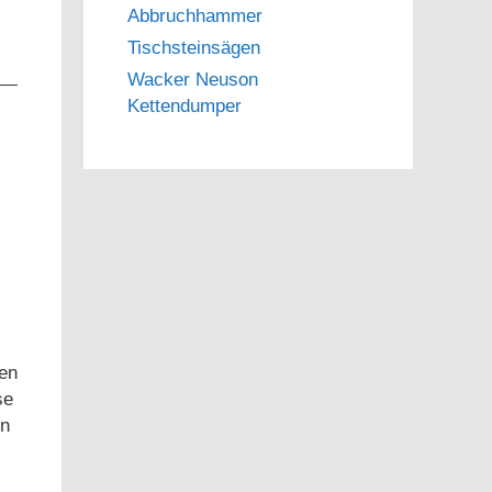
Abbruchhammer
Tischsteinsägen
Wacker Neuson
Kettendumper
en
se
en