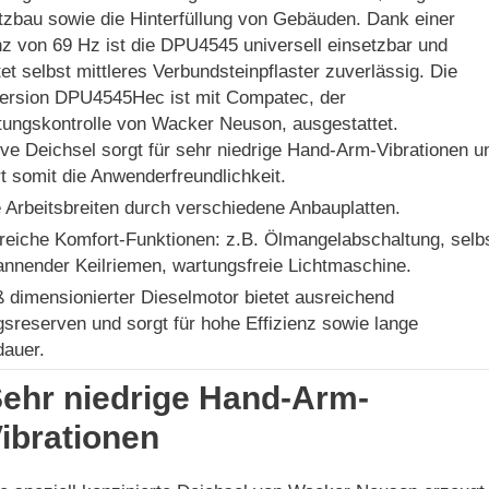
tzbau sowie die Hinterfüllung von Gebäuden. Dank einer
z von 69 Hz ist die DPU4545 universell einsetzbar und
et selbst mittleres Verbundsteinpflaster zuverlässig. Die
ersion DPU4545Hec ist mit Compatec, der
tungskontrolle von Wacker Neuson, ausgestattet.
ive Deichsel sorgt für sehr niedrige Hand-Arm-Vibrationen u
rt somit die Anwenderfreundlichkeit.
e Arbeitsbreiten durch verschiedene Anbauplatten.
eiche Komfort-Funktionen: z.B. Ölmangelabschaltung, selb
nnender Keilriemen, wartungsfreie Lichtmaschine.
ß dimensionierter Dieselmotor bietet ausreichend
gsreserven und sorgt für hohe Effizienz sowie lange
auer.
ehr niedrige Hand-Arm-
ibrationen