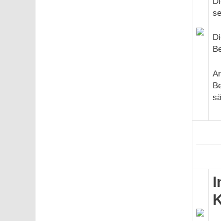
Di
se
Di
Be
Ar
Be
sä
I
K