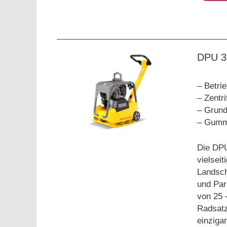
DPU 3
– Betri
– Zentri
– Grund
– Gummi
Die DPU
vielseit
Landsch
und Park
von 25 
Radsatz
einziga