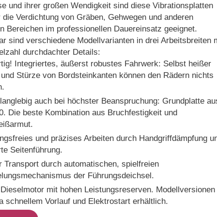
e und ihrer großen Wendigkeit sind diese Vibrationsplatten
ür die Verdichtung von Gräben, Gehwegen und anderen
n Bereichen im professionellen Dauereinsatz geeignet.
ar sind verschiedene Modellvarianten in drei Arbeitsbreiten 
elzahl durchdachter Details:
tig! Integriertes, äußerst robustes Fahrwerk: Selbst heißer
 und Stürze von Bordsteinkanten können den Rädern nichts
n.
langlebig auch bei höchster Beanspruchung: Grundplatte au
. Die beste Kombination aus Bruchfestigkeit und
eißarmut.
gsfreies und präzises Arbeiten durch Handgriffdämpfung u
rte Seitenführung.
r Transport durch automatischen, spielfreien
elungsmechanismus der Führungsdeichsel.
 Dieselmotor mit hohen Leistungsreserven. Modellversionen
a schnellem Vorlauf und Elektrostart erhältlich.